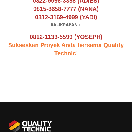
0822-9966-3355 (ADIES)
0815-8658-7777 (NANA)
0812-3169-4999 (YADI)
BALIKPAPAN :
0812-1133-5599 (YOSEPH)
Sukseskan Proyek Anda bersama Quality
Technic!