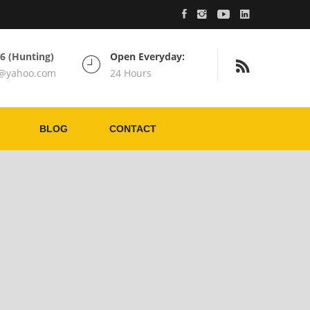
76 (Hunting)
Open Everyday:
c@yahoo.com
24 Hours
BLOG
CONTACT