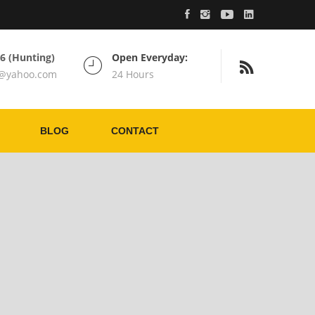
76 (Hunting)
Open Everyday:
c@yahoo.com
24 Hours
BLOG
CONTACT