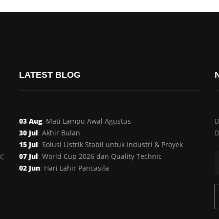
LATEST BLOG
03 Aug
:
Mati Lampu Awal Agustus
D
30 Jul
:
Akhir Bulan
D
15 Jul
:
Solusi Listrik Stabil untuk Industri & Proyek
07 Jul
:
World Cup 2026 dan Quality Technic
AC
02 Jun
:
Hari Lahir Pancasila