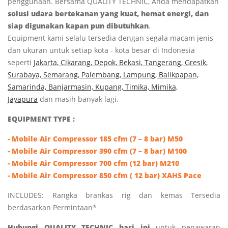
penggunaan. Bersama QUALITY TECHNIC, Anda mendapatkan
solusi udara bertekanan yang kuat, hemat energi, dan
siap digunakan kapan pun dibutuhkan
.
Equipment kami selalu tersedia dengan segala macam jenis
dan ukuran untuk setiap kota - kota besar di Indonesia
seperti
J
akarta, Cikarang, Depok, Bekasi, Tangerang, Gresik,
Surabaya, Semarang, Palembang, Lampung, Balikpapan,
Samarinda, Banjarmasin, Kupang, Timika, Mimika,
Jayapura
dan masih banyak lagi.
EQUIPMENT TYPE :
- Mobile Air Compressor 185 cfm (7 – 8 bar) M50
-
Mobile
Air Compressor 390 cfm (7 – 8 bar) M100
-
Mobile
Air Compressor
700 cfm (12 bar) M210
-
Mobile
Air Compressor 850 cfm ( 12 bar) XAHS Pace
INCLUDES:
Rangka brankas rig dan kemas Tersedia
berdasarkan Permintaan*
Hubungi QUALITY TECHNIC hari ini
untuk penawaran