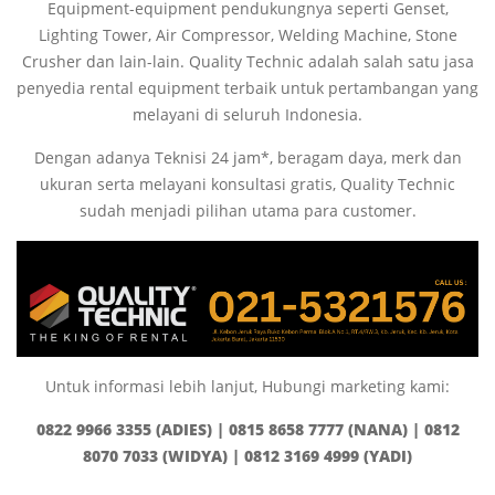
Equipment-equipment pendukungnya seperti Genset,
Lighting Tower, Air Compressor, Welding Machine, Stone
Crusher dan lain-lain. Quality Technic adalah salah satu jasa
penyedia rental equipment terbaik untuk pertambangan yang
melayani di seluruh Indonesia.
Dengan adanya Teknisi 24 jam*, beragam daya, merk dan
ukuran serta melayani konsultasi gratis, Quality Technic
sudah menjadi pilihan utama para customer.
Untuk informasi lebih lanjut, Hubungi marketing kami:
0822 9966 3355 (ADIES) |
0815 8658 7777 (NANA) |
0812
8070 7033 (WIDYA) | 0812 3169 4999 (YADI)