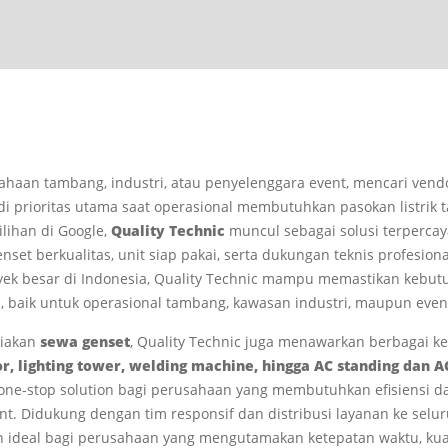
sahaan tambang, industri, atau penyelenggara event, mencari ven
i prioritas utama saat operasional membutuhkan pasokan listrik 
lihan di Google,
Quality Technic
muncul sebagai solusi terpercay
set berkualitas, unit siap pakai, serta dukungan teknis profesio
yek besar di Indonesia, Quality Technic mampu memastikan kebutu
 baik untuk operasional tambang, kawasan industri, maupun event
diakan
sewa genset
, Quality Technic juga menawarkan berbagai 
r, lighting tower, welding machine, hingga AC standing dan A
one-stop solution bagi perusahaan yang membutuhkan efisiensi 
. Didukung dengan tim responsif dan distribusi layanan ke seluru
n ideal bagi perusahaan yang mengutamakan ketepatan waktu, kuali