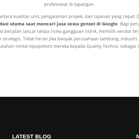
profesional di lapangan.
tara kualitas unit, pengalaman proyek, dan layanan yang cepat, Q
asi utama saat mencari jasa sewa genset di Google
. Bagi pe
 berjalan lancar tanpa risiko gangguan listrik, memilih vendor ter
 strategis. Tidak heran jika banyak perusahaan tambang, industri,
uhan rental equipment mereka kepada Quality Technic sebagai m
LATEST BLOG