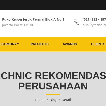
Ruko Kebon Jeruk Permai Blok A No.1
(021) 532 - 15
Jakarta Barat 11530
qualitytechni
ESTIMONY
PROJECTS
AWARDS
CLIENTS
ECHNIC REKOMENDAS
PERUSAHAAN
Home
Blog
Detail