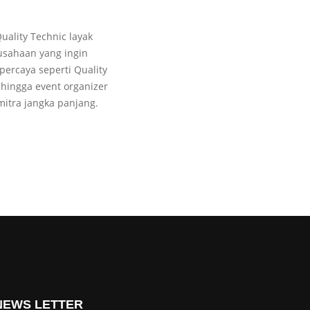
uality Technic layak
rusahaan yang ingin
percaya seperti Quality
 hingga event organizer
itra jangka panjang.
NEWS LETTER