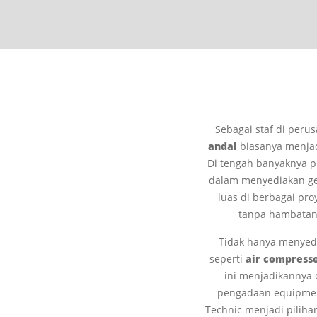
Sebagai staf di peru
andal
biasanya menjad
Di tengah banyaknya pi
dalam menyediakan gen
luas di berbagai pro
tanpa hambatan,
Tidak hanya menye
seperti
air compresso
ini menjadikannya 
pengadaan equipment
Technic menjadi piliha