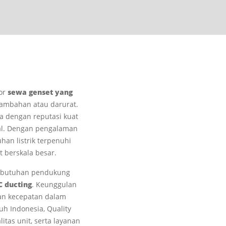
dor
sewa genset yang
tambahan atau darurat.
a dengan reputasi kuat
nal. Dengan pengalaman
han listrik terpenuhi
 berskala besar.
kebutuhan pendukung
C ducting
. Keunggulan
dan kecepatan dalam
h Indonesia, Quality
tas unit, serta layanan