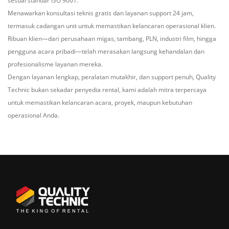
sesuai standar ISO 9001.
Menawarkan konsultasi teknis gratis dan layanan support 24 jam,
termasuk cadangan unit untuk memastikan kelancaran operasional klien.
Ribuan klien—dari perusahaan migas, tambang, PLN, industri film, hingga
pengguna acara pribadi—telah merasakan langsung kehandalan dan
profesionalisme layanan mereka.
Dengan layanan lengkap, peralatan mutakhir, dan support penuh, Quality
Technic bukan sekadar penyedia rental, kami adalah mitra terpercaya
untuk memastikan kelancaran acara, proyek, maupun kebutuhan
operasional Anda.