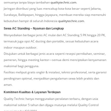
semuanya tanpa biaya tambahan
qualitytechnic.com
.
Jaringan distribusi yang luas mencakup kota-kota besar seperti Jakarta,
Surabaya, Balikpapan, hingga Jayapura, membuat mereka siap memenuhi
kebutuhan hampir di seluruh Indonesia
qualitytechnic.com
.
Sewa AC Standing – Nyaman dan Lengkap
Menyediakan berbagai jenis AC mulai dari AC Standing 5 PK hingga 20 PK,
termasuk juga opsi AC ducting dan portable, sesuai kebutuhan acara
indoor maupun outdoor.
Ditujukan untuk berbagai jenis acara seperti resepsi pernikahan, seminar,
pameran, hingga meeting kantor—semua demi menciptakan kenyamanan
maksimal bagi pengguna.
Fasilitas meliputi gratis ongkir & instalasi, teknisi profesional, serta garansi
pendinginan optimal, menjadikan pengalaman sewa lebih praktis dan
aman.
Komitmen Kualitas & Layanan Terdepan
Quality Technic hanya menggunakan peralatan terbaru, dengan usia
maksimal sekitar 5 tahun dan dijaga mutunya melalui Quality Control