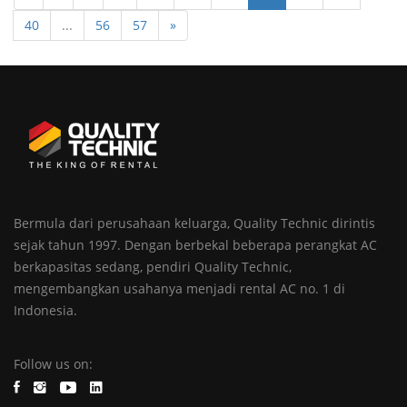
40
...
56
57
»
Bermula dari perusahaan keluarga, Quality Technic dirintis
sejak tahun 1997. Dengan berbekal beberapa perangkat AC
berkapasitas sedang, pendiri Quality Technic,
mengembangkan usahanya menjadi rental AC no. 1 di
Indonesia.
Follow us on: